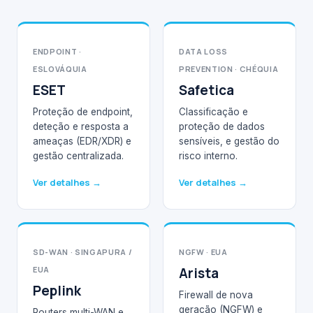
ENDPOINT ·
DATA LOSS
ESLOVÁQUIA
PREVENTION · CHÉQUIA
ESET
Safetica
Proteção de endpoint,
Classificação e
deteção e resposta a
proteção de dados
ameaças (EDR/XDR) e
sensíveis, e gestão do
gestão centralizada.
risco interno.
Ver detalhes →
Ver detalhes →
SD-WAN · SINGAPURA /
NGFW · EUA
EUA
Arista
Peplink
Firewall de nova
geração (NGFW) e
Routers multi-WAN e