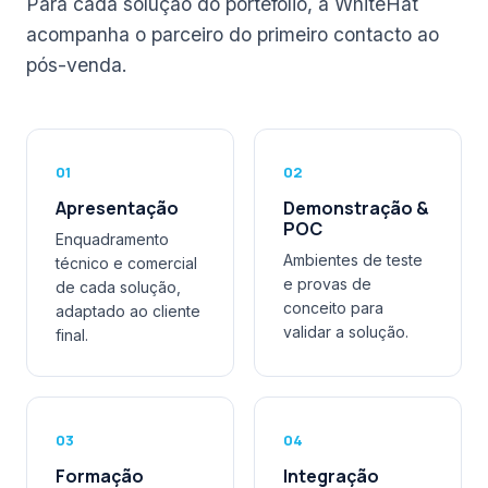
Para cada solução do portefólio, a WhiteHat
acompanha o parceiro do primeiro contacto ao
pós-venda.
01
02
Apresentação
Demonstração &
POC
Enquadramento
Ambientes de teste
técnico e comercial
e provas de
de cada solução,
conceito para
adaptado ao cliente
validar a solução.
final.
03
04
Formação
Integração