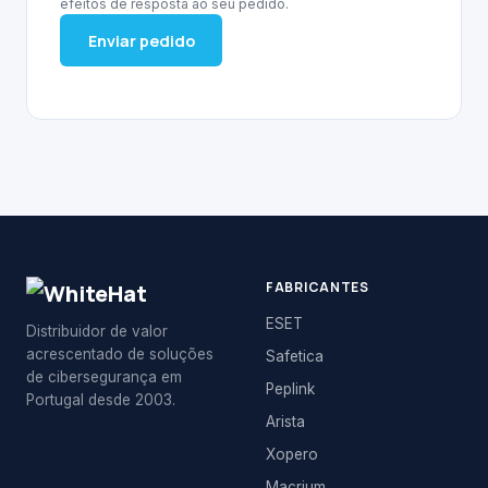
efeitos de resposta ao seu pedido.
Enviar pedido
FABRICANTES
ESET
Distribuidor de valor
acrescentado de soluções
Safetica
de cibersegurança em
Peplink
Portugal desde 2003.
Arista
Xopero
Macrium