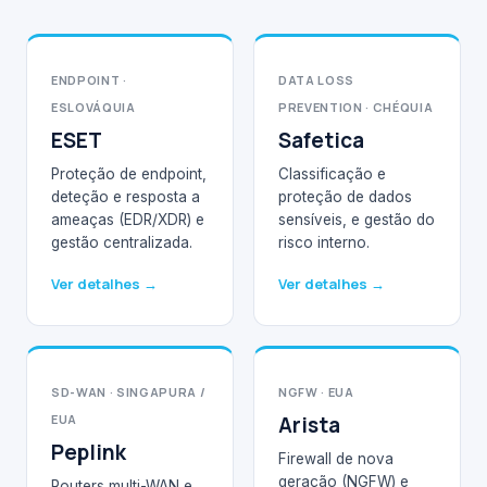
ENDPOINT ·
DATA LOSS
ESLOVÁQUIA
PREVENTION · CHÉQUIA
ESET
Safetica
Proteção de endpoint,
Classificação e
deteção e resposta a
proteção de dados
ameaças (EDR/XDR) e
sensíveis, e gestão do
gestão centralizada.
risco interno.
Ver detalhes →
Ver detalhes →
SD-WAN · SINGAPURA /
NGFW · EUA
EUA
Arista
Peplink
Firewall de nova
geração (NGFW) e
Routers multi-WAN e