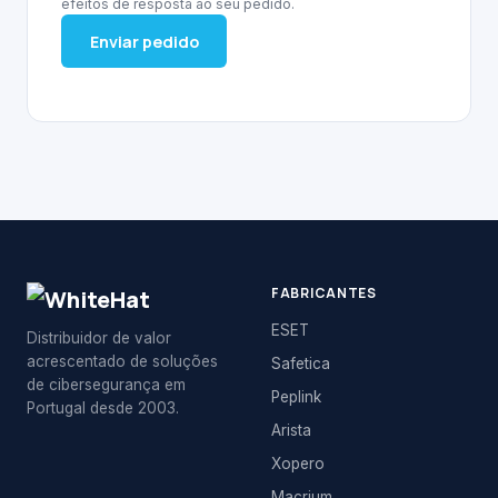
efeitos de resposta ao seu pedido.
Enviar pedido
FABRICANTES
ESET
Distribuidor de valor
acrescentado de soluções
Safetica
de cibersegurança em
Peplink
Portugal desde 2003.
Arista
Xopero
Macrium