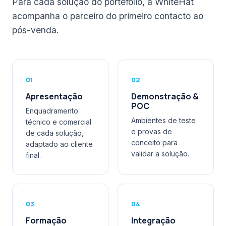
Para cada solução do portefólio, a WhiteHat
acompanha o parceiro do primeiro contacto ao
pós-venda.
01
02
Apresentação
Demonstração &
POC
Enquadramento
Ambientes de teste
técnico e comercial
e provas de
de cada solução,
conceito para
adaptado ao cliente
validar a solução.
final.
03
04
Formação
Integração