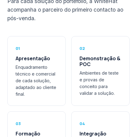
Para cada solução do portefólio, a WhiteHat
acompanha o parceiro do primeiro contacto ao
pós-venda.
01
02
Apresentação
Demonstração &
POC
Enquadramento
Ambientes de teste
técnico e comercial
e provas de
de cada solução,
conceito para
adaptado ao cliente
validar a solução.
final.
03
04
Formação
Integração