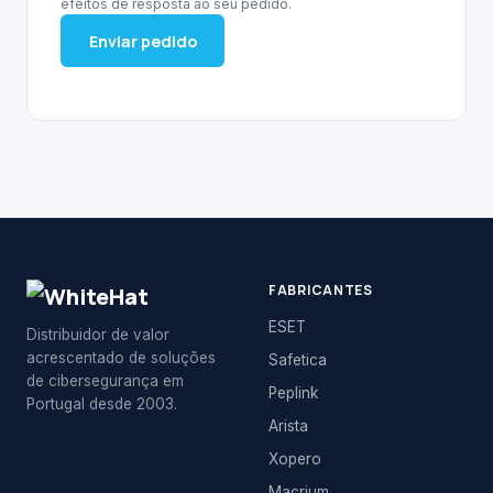
efeitos de resposta ao seu pedido.
Enviar pedido
FABRICANTES
ESET
Distribuidor de valor
acrescentado de soluções
Safetica
de cibersegurança em
Peplink
Portugal desde 2003.
Arista
Xopero
Macrium