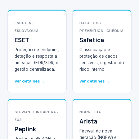
ENDPOINT ·
DATA LOSS
ESLOVÁQUIA
PREVENTION · CHÉQUIA
ESET
Safetica
Proteção de endpoint,
Classificação e
deteção e resposta a
proteção de dados
ameaças (EDR/XDR) e
sensíveis, e gestão do
gestão centralizada.
risco interno.
Ver detalhes →
Ver detalhes →
SD-WAN · SINGAPURA /
NGFW · EUA
EUA
Arista
Peplink
Firewall de nova
geração (NGFW) e
Routers multi-WAN e