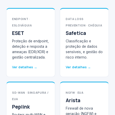
ENDPOINT ·
DATA LOSS
ESLOVÁQUIA
PREVENTION · CHÉQUIA
ESET
Safetica
Proteção de endpoint,
Classificação e
deteção e resposta a
proteção de dados
ameaças (EDR/XDR) e
sensíveis, e gestão do
gestão centralizada.
risco interno.
Ver detalhes →
Ver detalhes →
SD-WAN · SINGAPURA /
NGFW · EUA
EUA
Arista
Peplink
Firewall de nova
geração (NGFW) e
Routers multi-WAN e