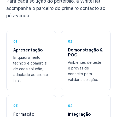
Para cada solução do portefólio, a WhiteHat
acompanha o parceiro do primeiro contacto ao
pós-venda.
01
02
Apresentação
Demonstração &
POC
Enquadramento
Ambientes de teste
técnico e comercial
e provas de
de cada solução,
conceito para
adaptado ao cliente
validar a solução.
final.
03
04
Formação
Integração