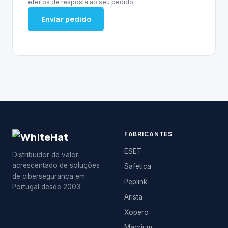
efeitos de resposta ao seu pedido.
Enviar pedido
FABRICANTES
ESET
Distribuidor de valor
acrescentado de soluções
Safetica
de cibersegurança em
Peplink
Portugal desde 2003.
Arista
Xopero
Macrium