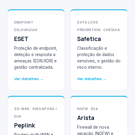
ENDPOINT ·
DATA LOSS
ESLOVÁQUIA
PREVENTION · CHÉQUIA
ESET
Safetica
Proteção de endpoint,
Classificação e
deteção e resposta a
proteção de dados
ameaças (EDR/XDR) e
sensíveis, e gestão do
gestão centralizada.
risco interno.
Ver detalhes →
Ver detalhes →
SD-WAN · SINGAPURA /
NGFW · EUA
EUA
Arista
Peplink
Firewall de nova
geração (NGFW) e
Routers multi-WAN e