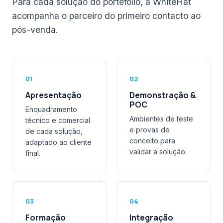
Para cada solução do portefólio, a WhiteHat
acompanha o parceiro do primeiro contacto ao
pós-venda.
01
02
Apresentação
Demonstração &
POC
Enquadramento
Ambientes de teste
técnico e comercial
e provas de
de cada solução,
conceito para
adaptado ao cliente
validar a solução.
final.
03
04
Formação
Integração