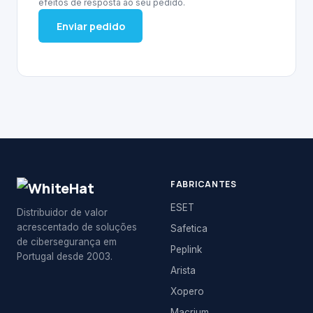
efeitos de resposta ao seu pedido.
Enviar pedido
FABRICANTES
ESET
Distribuidor de valor
acrescentado de soluções
Safetica
de cibersegurança em
Peplink
Portugal desde 2003.
Arista
Xopero
Macrium