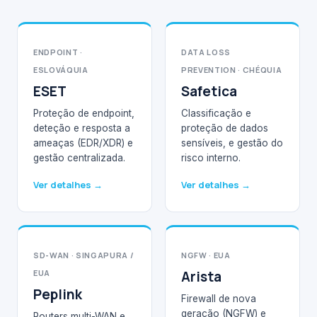
ENDPOINT ·
DATA LOSS
ESLOVÁQUIA
PREVENTION · CHÉQUIA
ESET
Safetica
Proteção de endpoint,
Classificação e
deteção e resposta a
proteção de dados
ameaças (EDR/XDR) e
sensíveis, e gestão do
gestão centralizada.
risco interno.
Ver detalhes →
Ver detalhes →
SD-WAN · SINGAPURA /
NGFW · EUA
EUA
Arista
Peplink
Firewall de nova
geração (NGFW) e
Routers multi-WAN e