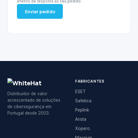
efeitos de resposta ao seu pedido.
Enviar pedido
FABRICANTES
ESET
Distribuidor de valor
acrescentado de soluções
Safetica
de cibersegurança em
Peplink
Portugal desde 2003.
Arista
Xopero
Macrium