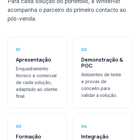
Para cada solução do portefólio, a WhiteHat
acompanha o parceiro do primeiro contacto ao
pós-venda.
01
02
Apresentação
Demonstração &
POC
Enquadramento
Ambientes de teste
técnico e comercial
e provas de
de cada solução,
conceito para
adaptado ao cliente
validar a solução.
final.
03
04
Formação
Integração