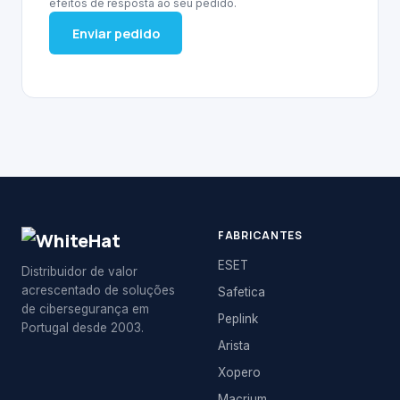
efeitos de resposta ao seu pedido.
Enviar pedido
FABRICANTES
ESET
Distribuidor de valor
acrescentado de soluções
Safetica
de cibersegurança em
Peplink
Portugal desde 2003.
Arista
Xopero
Macrium