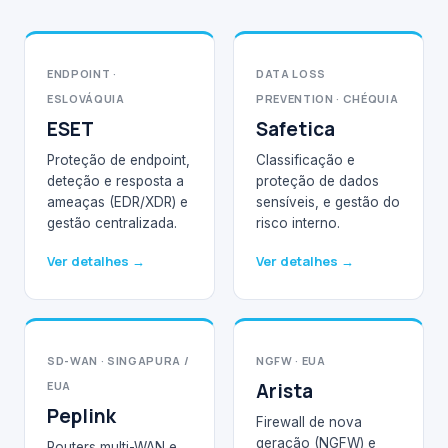
ENDPOINT ·
DATA LOSS
ESLOVÁQUIA
PREVENTION · CHÉQUIA
ESET
Safetica
Proteção de endpoint,
Classificação e
deteção e resposta a
proteção de dados
ameaças (EDR/XDR) e
sensíveis, e gestão do
gestão centralizada.
risco interno.
Ver detalhes →
Ver detalhes →
SD-WAN · SINGAPURA /
NGFW · EUA
EUA
Arista
Peplink
Firewall de nova
geração (NGFW) e
Routers multi-WAN e