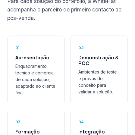
Para cada solução do portefólio, a WhiteHat
acompanha o parceiro do primeiro contacto ao
pós-venda.
01
02
Apresentação
Demonstração &
POC
Enquadramento
Ambientes de teste
técnico e comercial
e provas de
de cada solução,
conceito para
adaptado ao cliente
validar a solução.
final.
03
04
Formação
Integração