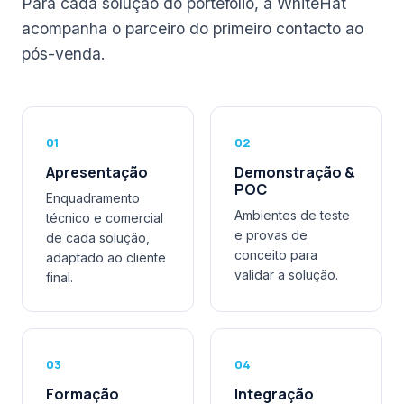
Para cada solução do portefólio, a WhiteHat
acompanha o parceiro do primeiro contacto ao
pós-venda.
01
02
Apresentação
Demonstração &
POC
Enquadramento
Ambientes de teste
técnico e comercial
e provas de
de cada solução,
conceito para
adaptado ao cliente
validar a solução.
final.
03
04
Formação
Integração