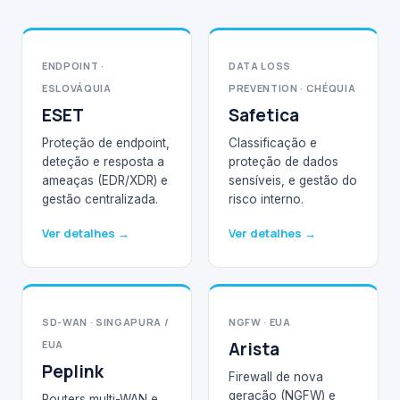
ENDPOINT ·
DATA LOSS
ESLOVÁQUIA
PREVENTION · CHÉQUIA
ESET
Safetica
Proteção de endpoint,
Classificação e
deteção e resposta a
proteção de dados
ameaças (EDR/XDR) e
sensíveis, e gestão do
gestão centralizada.
risco interno.
Ver detalhes →
Ver detalhes →
SD-WAN · SINGAPURA /
NGFW · EUA
EUA
Arista
Peplink
Firewall de nova
geração (NGFW) e
Routers multi-WAN e