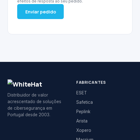
efeitos de resposta ao seu pedido.
Enviar pedido
FABRICANTES
ESET
Distribuidor de valor
acrescentado de soluções
Safetica
de cibersegurança em
Peplink
Portugal desde 2003.
Arista
Xopero
Macrium